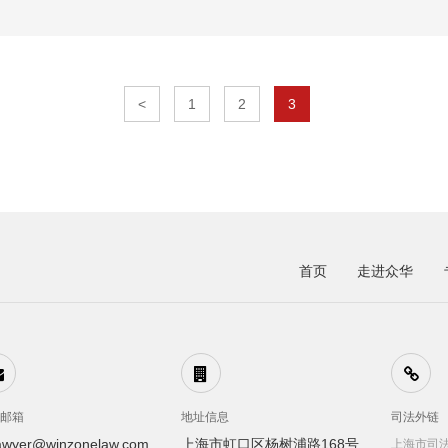
<
1
2
3
首页
走进众华
子邮箱
地址信息
司法外链
awyer@winzonelaw.com
上海市虹口区杨树浦路168号
上海市司