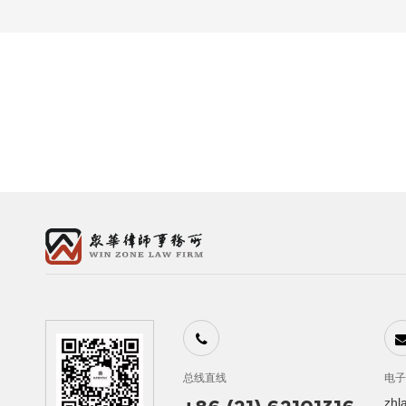
总线直线
电
zhl