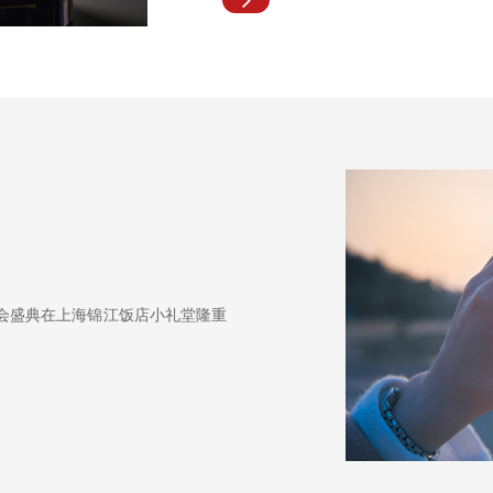
6年会盛典在上海锦江饭店小礼堂隆重