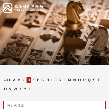
ALL
A
B
C
D
E
F
G
H
I
J
K
L
M
N
O
P
Q
S
T
U
V
W
X
Y
Z