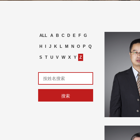
ALL
A
B
C
D
E
F
G
H
I
J
K
L
M
N
O
P
Q
S
T
U
V
W
X
Y
Z
搜索