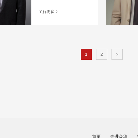
了解更多
>
1
2
>
首页
走进众华