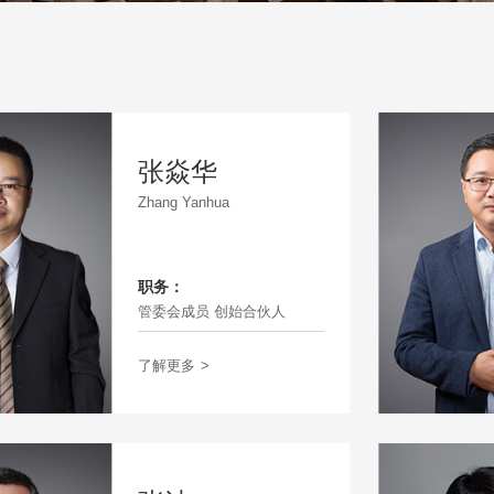
张焱华
Zhang Yanhua
职务：
管委会成员 创始合伙人
了解更多
>