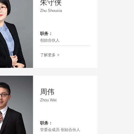
朱守侠
Zhu Shouxia
职务：
创始合伙人
了解更多
>
周伟
Zhou Wei
职务：
管委会成员 创始合伙人